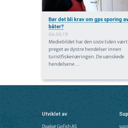
Bør det bli krav om gps sporing a
båter?
04.06.19
Mediebildet har den siste tiden vært
preget av dystre hendelser innen
turistfiskenæringen. De uønskede
hendelsene …
Utviklet av
Sup
Dualog GoFish AS
sup