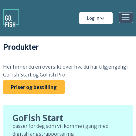
Gå til innhold
Å
Log in
p
n
Produkter
e
m
e
Her finner du en oversikt over hva du har tilgjengelig i
GoFish Start og GoFish Pro.
n
y
Priser og bestilling
GoFish Start
passer for deg som vil komme i gang med
digital fangstrapportering.