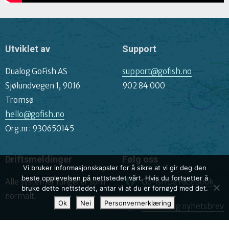
Utviklet av
Support
Dualog GoFish AS
support@gofish.no
Sjølundvegen 1, 9016
902 84 000
Tromsø
hello@gofish.no
Org.nr: 930650145
Driftsmeldinger
Følg oss
Vi bruker informasjonskapsler for å sikre at vi gir deg den
beste opplevelsen på nettstedet vårt. Hvis du fortsetter å
Alle systemer fungerer som
GoFish på Facebook
bruke dette nettstedet, antar vi at du er fornøyd med det.
normalt.
Ok
Nei
Personvernerklæring
Påmelding nyhetsbrev