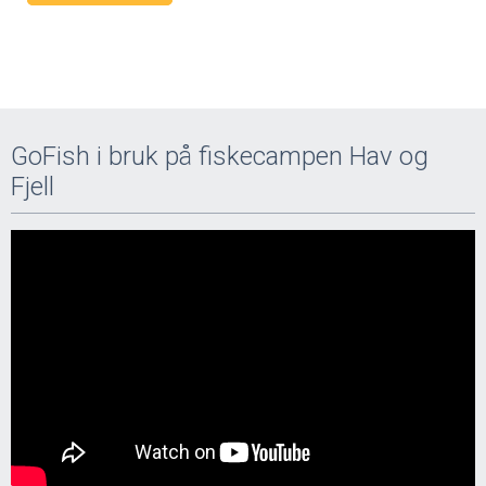
GoFish i bruk på fiskecampen Hav og
Fjell