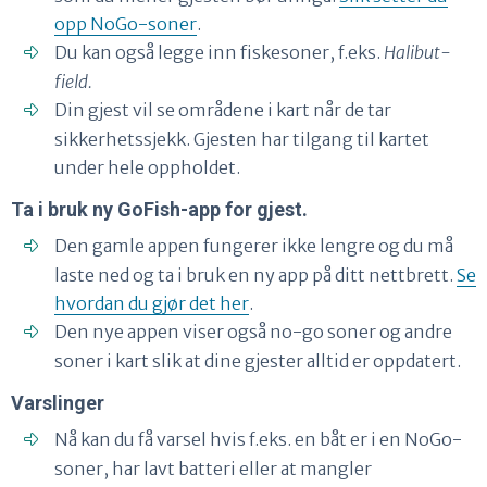
opp NoGo-soner
.
Du kan også legge inn fiskesoner, f.eks.
Halibut-
field.
Din gjest vil se områdene i kart når de tar
sikkerhetssjekk. Gjesten har tilgang til kartet
under hele oppholdet.
Ta i bruk ny GoFish-app for gjest.
Den gamle appen fungerer ikke lengre og du må
laste ned og ta i bruk en ny app på ditt nettbrett.
Se
hvordan du gjør det her
.
Den nye appen viser også no-go soner og andre
soner i kart slik at dine gjester alltid er oppdatert.
Varslinger
Nå kan du få varsel hvis f.eks. en båt er i en NoGo-
soner, har lavt batteri eller at mangler