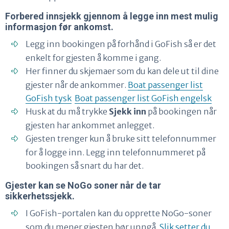
Forbered innsjekk gjennom å legge inn mest mulig
informasjon før ankomst.
Legg inn bookingen på forhånd i GoFish så er det
enkelt for gjesten å komme i gang.
Her finner du skjemaer som du kan dele ut til dine
gjester når de ankommer.
Boat passenger list
GoFish tysk
Boat passenger list GoFish engelsk
Husk at du må trykke
Sjekk inn
på bookingen når
gjesten har ankommet anlegget.
Gjesten trenger kun å bruke sitt telefonnummer
for å logge inn. Legg inn telefonnummeret på
bookingen så snart du har det.
Gjester kan se NoGo soner når de tar
sikkerhetssjekk.
I GoFish-portalen kan du opprette NoGo-soner
som du mener gjesten bør unngå.
Slik setter du