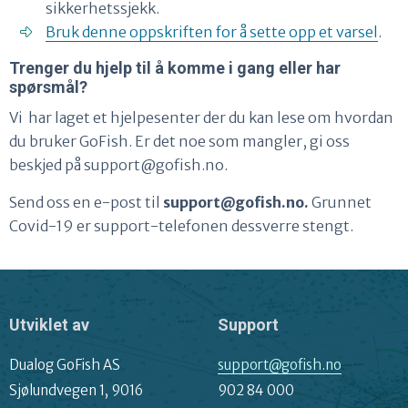
sikkerhetssjekk.
Bruk denne oppskriften for å sette opp et varsel
.
Trenger du hjelp til å komme i gang eller har
spørsmål?
Vi har laget et hjelpesenter der du kan lese om hvordan
du bruker GoFish. Er det noe som mangler, gi oss
beskjed på support@gofish.no.
Send oss en e-post til
support@gofish.no.
Grunnet
Covid-19 er support-telefonen dessverre stengt.
Utviklet av
Support
Dualog GoFish AS
support@gofish.no
Sjølundvegen 1, 9016
902 84 000