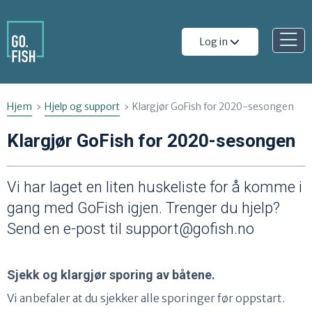
Gå til innhold
Å
Log in
p
n
e
Hjem
Hjelp og support
Klargjør GoFish for 2020-sesongen
m
Klargjør GoFish for 2020-sesongen
e
n
Vi har laget en liten huskeliste for å komme i
y
gang med GoFish igjen. Trenger du hjelp?
Send en e-post til support@gofish.no
Sjekk og klargjør sporing av båtene.
Vi anbefaler at du sjekker alle sporinger før oppstart.