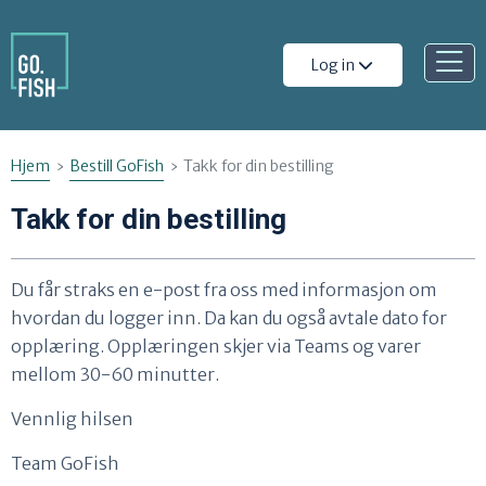
Gå til innhold
Å
Log in
p
n
e
Hjem
Bestill GoFish
Takk for din bestilling
m
Takk for din bestilling
e
n
Du får straks en e-post fra oss med informasjon om
y
hvordan du logger inn. Da kan du også avtale dato for
opplæring. Opplæringen skjer via Teams og varer
mellom 30-60 minutter.
Vennlig hilsen
Team GoFish