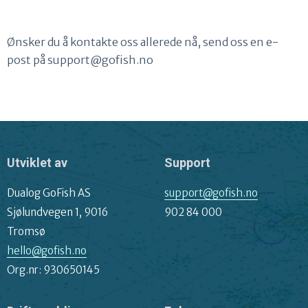
Ønsker du å kontakte oss allerede nå, send oss en e-
post på support@gofish.no
Utviklet av
Support
Dualog GoFish AS
support@gofish.no
Sjølundvegen 1, 9016
902 84 000
Tromsø
hello@gofish.no
Org.nr: 930650145