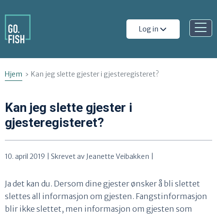
Gå til innhold
Å
Log in
p
n
e
Hjem
Kan jeg slette gjester i gjesteregisteret?
m
Kan jeg slette gjester i
e
gjesteregisteret?
n
y
10. april 2019 | Skrevet av Jeanette Veibakken |
Ja det kan du. Dersom dine gjester ønsker å bli slettet
slettes all informasjon om gjesten. Fangstinformasjon
blir ikke slettet, men informasjon om gjesten som