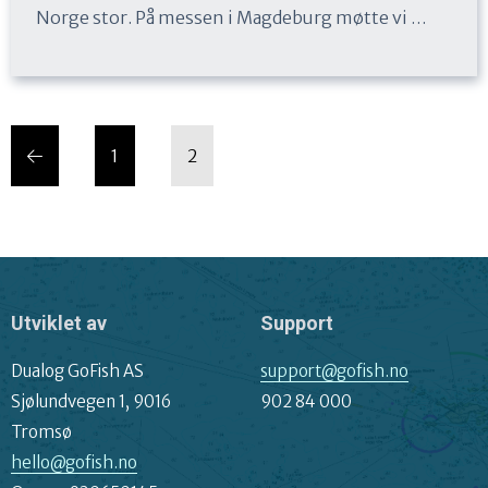
Norge stor. På messen i Magdeburg møtte vi …
S
S
S
1
2
i
i
i
d
d
e
e
d
e
p
a
Utviklet av
Support
g
i
Dualog GoFish AS
support@gofish.no
n
Sjølundvegen 1, 9016
902 84 000
e
Tromsø
r
hello@gofish.no