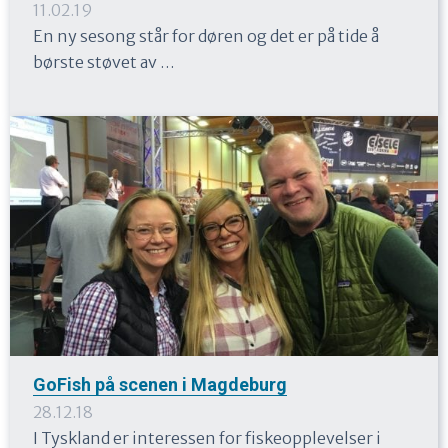
11.02.19
En ny sesong står for døren og det er på tide å
børste støvet av …
GoFish på scenen i Magdeburg
28.12.18
I Tyskland er interessen for fiskeopplevelser i